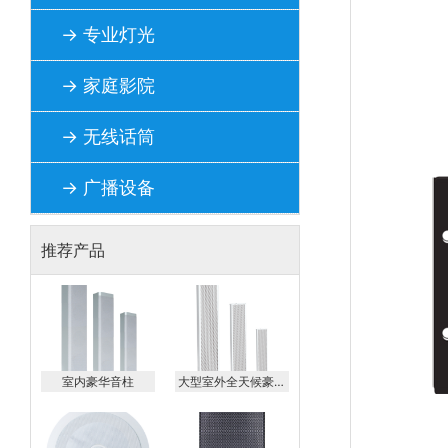
→ 专业灯光
→ 家庭影院
→ 无线话筒
→ 广播设备
推荐产品
室内豪华音柱
大型室外全天候豪华
音柱 AE-20AE-
40AE-60AE-80AE-
100AE-120