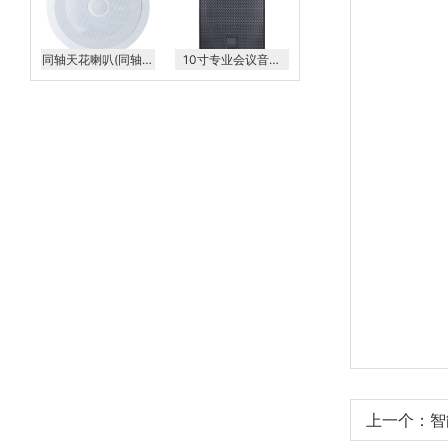
同轴天花喇叭(同轴高
10寸专业会议音箱
音头可调角度) KS-
LD-T10
608AP
上一个：智能