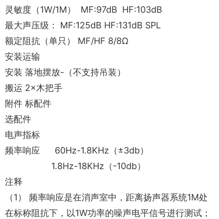
灵敏度（1W/1M） MF:97dB HF:103dB
最大声压级： MF:125dB HF:131dB SPL
额定阻抗（单只） MF/HF 8/8Ω
安装运输
安装 落地摆放-（不支持吊装）
搬运 2×木把手
附件 标配件
选配件
电声指标
频率响应 60Hz-1.8KHz（±3db）
1.8Hz-18KHz（-10db）
注释
（1） 频率响应是在消声室中，距离扬声器系统1M处
在标称阻抗下，以1W功率的噪声电平信号进行测试；