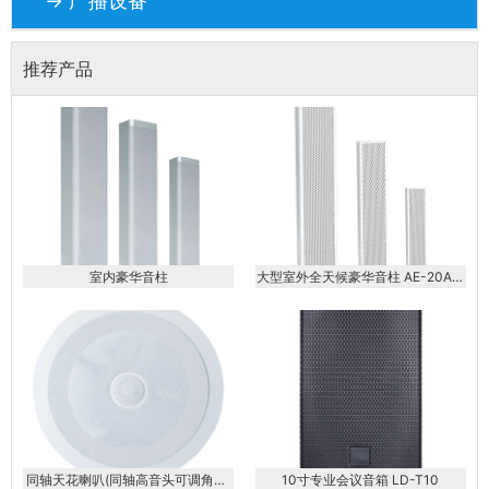
→ 广播设备
推荐产品
室内豪华音柱
大型室外全天候豪华音柱 AE-20AE-
40AE-60AE-80AE-100AE-120
同轴天花喇叭(同轴高音头可调角度)
10寸专业会议音箱 LD-T10