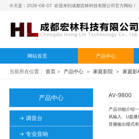
今天是：2026-08-07 欢迎来到成都宏林科技有限公司官方网站！
网站首页
产品中心
调音台
当前所在位置：
首页
>
产品中心
>
家庭影院
>
家庭影
专业音响
AV-9800
专业灯光
产品中心
家庭影院
产品功能介绍一
风输入、U盘播放
→ 调音台
无线话筒
音频输出模式有直通、
→ 专业音响
广播设备