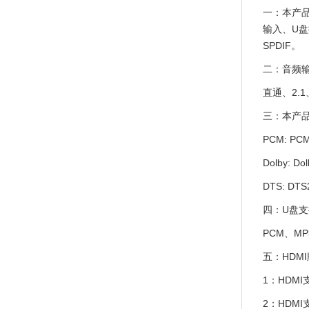
一：本产品
输入、U盘
SPDIF。
二：音频
直通、2.1
三：本产品
PCM: PCM
Dolby: D
DTS: DTS2
四：U盘支
PCM、MP
五：HDM
1：HDMI
2：HDMI支