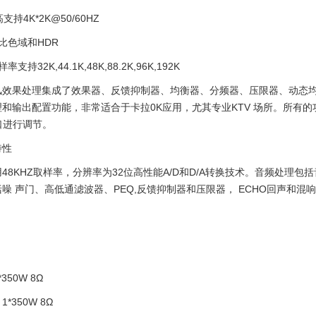
高支持4K*2K@50/60HZ
比色域和HDR
支持32K,44.1K,48K,88.2K,96K,192K
风效果处理集成了效果器、反馈抑制器、均衡器、分频器、压限器、动态均
和输出配置功能，非常适合于卡拉0K应用，尤其专业KTV 场所。所有的
串口进行调节。
特性
48KHZ取样率，分辨率为32位高性能A/D和D/A转换技术。音频处理
噪 声门、高低通滤波器、PEQ,反馈抑制器和压限器， ECHO回声和混响R
350W 8Ω
*350W 8Ω