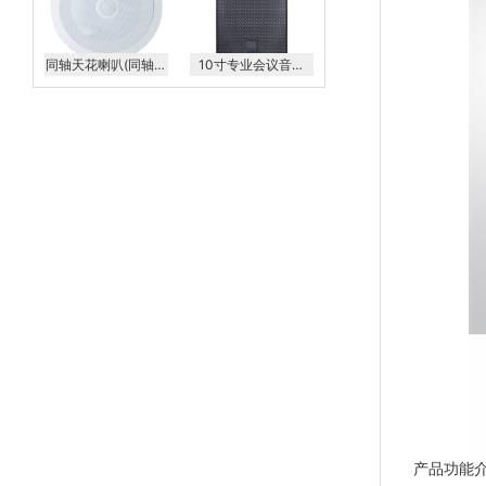
同轴天花喇叭(同轴高
10寸专业会议音箱
音头可调角度) KS-
LD-T10
608AP
产品功能