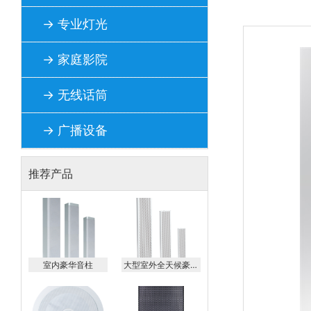
→ 专业灯光
→ 家庭影院
→ 无线话筒
→ 广播设备
推荐产品
室内豪华音柱
大型室外全天候豪华
音柱 AE-20AE-
40AE-60AE-80AE-
100AE-120