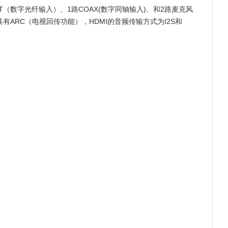
（数字光纤输入）、1路COAX(数字同轴输入)、和2路麦克风
具有ARC（电视回传功能），HDMI的音频传输方式为I2S和