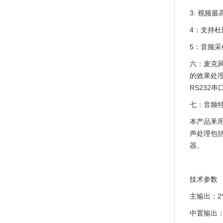
3: 视频最
4：支持杜
5：音频采样率
六：麦克
的效果处理
RS232
七：音频
本产品釆用
声处理包括
器。
技术参数
主输出：2*
中置输出：1