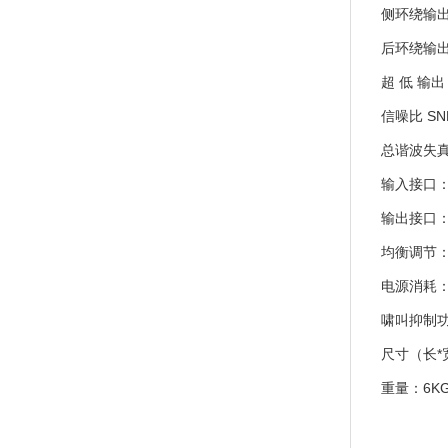
侧环绕输出：
后环绕输出：
超 低 输出：
信噪比 SNR
总谐波失真+噪
输入接口：
输出接口
均衡调节：
电源消耗：
啸叫抑制功
尺寸（长*宽
重量：6K