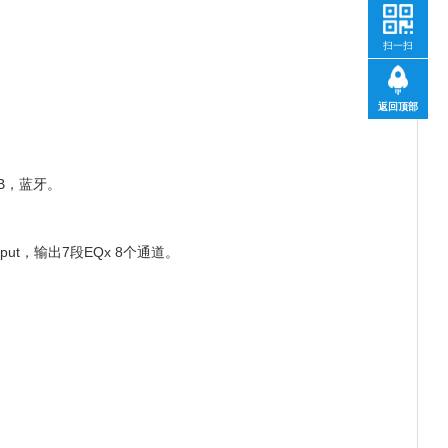
扫一扫
返回顶部
SB，蓝牙。
ut，输出7段EQx 8个通道。