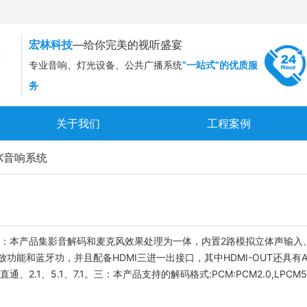
宏林科技
—给你完美的视听盛宴
专业音响、灯光设备、公共广播系统
“一站式”的优质服
务
关于我们
工程案例
K音响系统
：本产品集影音解码和麦克风效果处理为一体，内置2路模拟立体声输入、1路
功能和蓝牙功，并且配备HDMI三进一出接口，其中HDMI-OUT还具有AR
2.1、5.1、7.1。三：本产品支持的解码格式:PCM:PCM2.0,LPCM5.1,L