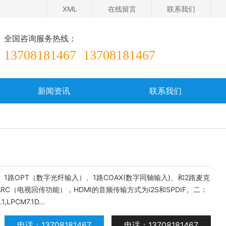
XML
在线留言
联系我们
全国咨询服务热线：
13708181467
13708181467
新闻资讯
联系我们
在线留言
OPT（数字光纤输入）、1路COAX(数字同轴输入)、和2路麦克
C（电视回传功能），HDMI的音频传输方式为I2S和SPDIF。二：
PCM7.1D...
电话：13708181467
电话：13708181467