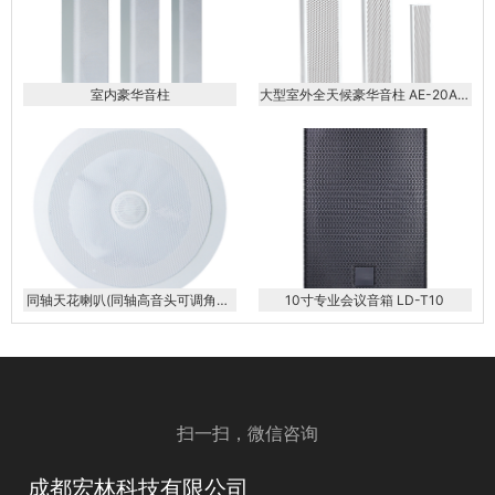
室内豪华音柱
大型室外全天候豪华音柱 AE-20AE-
40AE-60AE-80AE-100AE-120
同轴天花喇叭(同轴高音头可调角度)
10寸专业会议音箱 LD-T10
KS-608AP
扫一扫，微信咨询
成都宏林科技有限公司