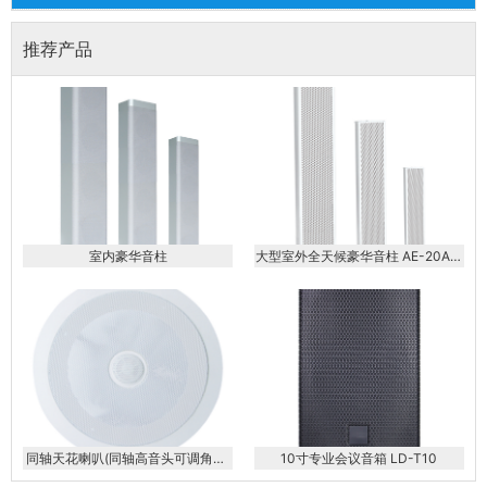
推荐产品
室内豪华音柱
大型室外全天候豪华音柱 AE-20AE-
40AE-60AE-80AE-100AE-120
同轴天花喇叭(同轴高音头可调角度)
10寸专业会议音箱 LD-T10
KS-608AP