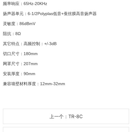
频率响应：65Hz-20KHz
扬声器单元：6-1/2Polyplas低音+蚕丝膜高音扬声器
灵敏度：86dBmV
阻抗：8Ω
其它特点：高频控制：+/-3dB
切口尺寸：180mm
网罩尺寸：207mm
安装厚度：90mm
兼容墙壁材料厚度：12mm-32mm
上一个：TR-8C