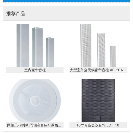
推荐产品
室内豪华音柱
大型室外全天候豪华音柱 AE-20AE-
40AE-60AE-80AE-100AE-120
同轴天花喇叭(同轴高音头可调角度)
10寸专业会议音箱 LD-T10
KS-608AP