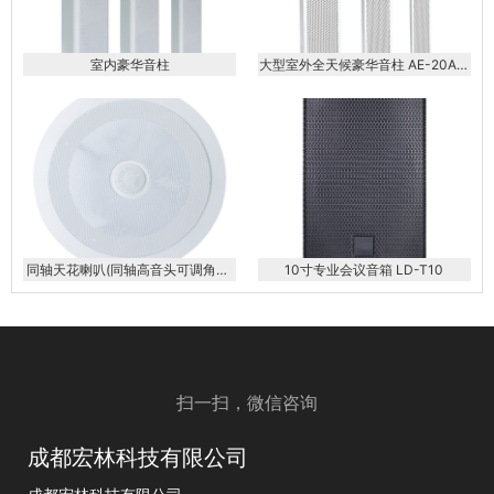
室内豪华音柱
大型室外全天候豪华音柱 AE-20AE-
40AE-60AE-80AE-100AE-120
同轴天花喇叭(同轴高音头可调角度)
10寸专业会议音箱 LD-T10
KS-608AP
扫一扫，微信咨询
成都宏林科技有限公司