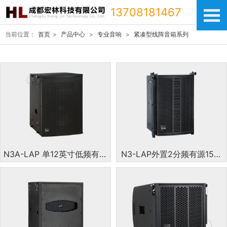
13708181467
当前位置：
首页
>
产品中心
>
专业音响
>
紧凑型线阵音箱系列
N3A-LAP 单12英寸低频有源
N3-LAP外置2分频有源15单
线阵次低配套扬声器系统
元3英寸全频线阵列扬声器系
统