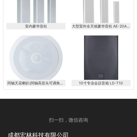
室内豪华音柱
大型室外全天候豪华音柱 AE-20AE-
40AE-60AE-80AE-100AE-120
同轴天花喇叭(同轴高音头可调角度)
10寸专业会议音箱 LD-T10
KS-608AP
扫一扫，微信咨询
成都宏林科技有限公司